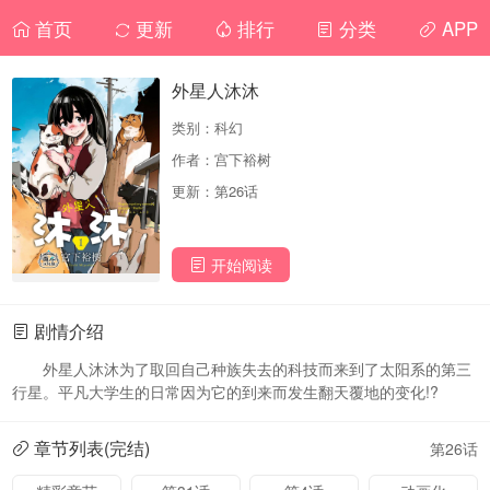
首页
更新
排行
分类
APP
外星人沐沐
类别：
科幻
作者：
宫下裕树
更新：
第26话
开始阅读
剧情介绍
外星人沐沐为了取回自己种族失去的科技而来到了太阳系的第三
行星。平凡大学生的日常因为它的到来而发生翻天覆地的变化!?
章节列表(完结)
第26话