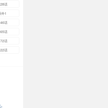
28话
番外1
46话
65话
72话
22话