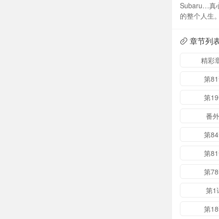
Subaru
的整个人生
章节列表
精彩
第8
第1
番外
第8
第8
第7
第1
第1