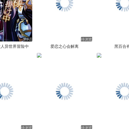
第9话
待浏览
大人异世界冒险中
爱恋之心会解离
黑百合
待浏览
待浏览