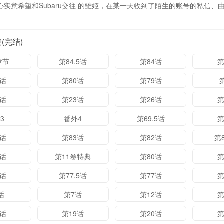
…真心实意希望和Subaru交往 的雏姬，在某一天收到了陌生的账号的私信、
。
(完结)
章节
第84.5话
第84话
第
1话
第80话
第79话
9话
第23话
第26话
第
3
番外4
第69.5话
第
4话
第83话
第82话
第8
1话
第11卷特典
第80话
第
8话
第77.5话
第77话
第
话
第7话
第12话
第
8话
第19话
第20话
第