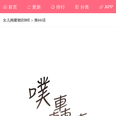
首页
更新
排行
分类
APP
女儿闺蜜都归ME
> 第66话