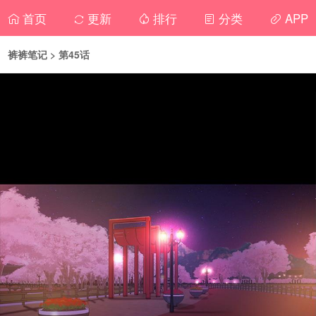
首页
更新
排行
分类
APP
裤裤笔记
> 第45话